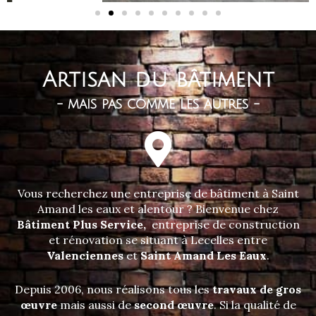
Artisan du bâtiment
- mais pas comme les autres -
Vous recherchez une entreprise de bâtiment à Saint
Amand les eaux et alentour ? Bienvenue chez
Bâtiment Plus Service,
entreprise de construction
et rénovation se situant à Lecelles entre
Valenciennes
et
Saint Amand Les Eaux
.
Depuis 2006, nous réalisons tous les
travaux de gros
œuvre
mais aussi de
second œuvre
. Si la qualité de